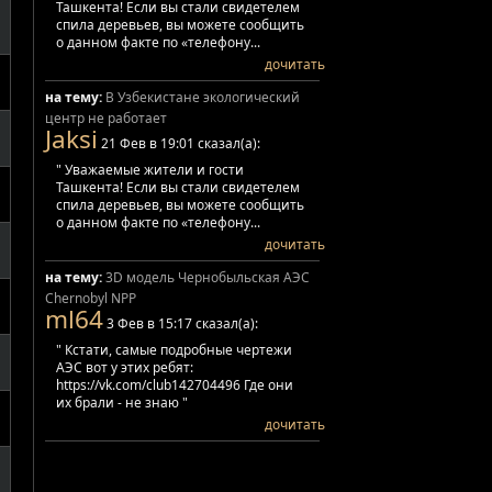
Ташкента! Если вы стали свидетелем
спила деревьев, вы можете сообщить
о данном факте по «телефону...
дочитать
на тему:
В Узбекистане экологический
центр не работает
Jaksi
21 Фев в 19:01 сказал(а):
" Уважаемые жители и гости
Ташкента! Если вы стали свидетелем
спила деревьев, вы можете сообщить
о данном факте по «телефону...
дочитать
на тему:
3D модель Чернобыльская АЭС
Chernobyl NPP
ml64
3 Фев в 15:17 сказал(а):
" Кстати, самые подробные чертежи
АЭС вот у этих ребят:
https://vk.com/club142704496 Где они
их брали - не знаю "
дочитать