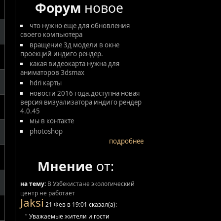
Форум
новое
что нужно еще для обновления
своего компьютера
вращение 3д модели в окне
проекций индиго рендер.
какая видеокарта нужна для
аниматоров 3dsmax
hdri карты
новости 2016 года.доступна новая
версия визуализатора индиго рендер
4.0.45
мы в контакте
photoshop
подробнее
Мнение
от:
на тему:
В Узбекистане экологический
центр не работает
Jaksi
21 Фев в 19:01 сказал(а):
" Уважаемые жители и гости