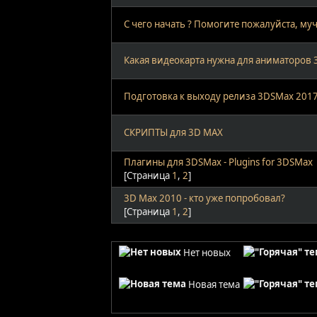
С чего начать ? Помогите пожалуйста, му
Какая видеокарта нужна для аниматоров
Подготовка к выходу релиза 3DSMax 201
СКРИПТЫ для 3D MAX
Плагины для 3DSMax - Plugins for 3DSMax
[Страница
1
,
2
]
3D Max 2010 - кто уже попробовал?
[Страница
1
,
2
]
Нет новых
Новая тема