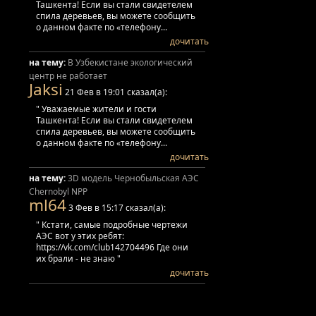
Ташкента! Если вы стали свидетелем
спила деревьев, вы можете сообщить
о данном факте по «телефону...
дочитать
на тему:
В Узбекистане экологический
центр не работает
Jaksi
21 Фев в 19:01 сказал(а):
" Уважаемые жители и гости
Ташкента! Если вы стали свидетелем
спила деревьев, вы можете сообщить
о данном факте по «телефону...
дочитать
на тему:
3D модель Чернобыльская АЭС
Chernobyl NPP
ml64
3 Фев в 15:17 сказал(а):
" Кстати, самые подробные чертежи
АЭС вот у этих ребят:
https://vk.com/club142704496 Где они
их брали - не знаю "
дочитать