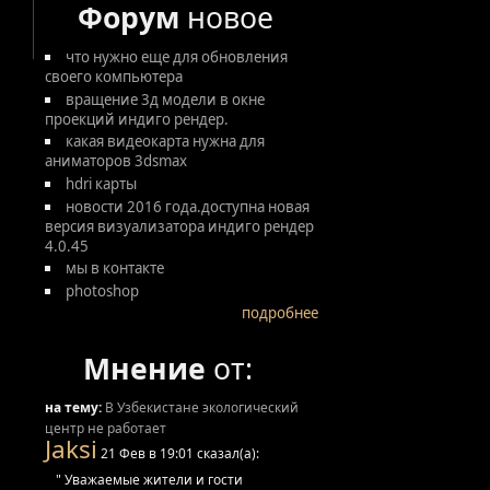
Форум
новое
что нужно еще для обновления
своего компьютера
вращение 3д модели в окне
проекций индиго рендер.
какая видеокарта нужна для
аниматоров 3dsmax
hdri карты
новости 2016 года.доступна новая
версия визуализатора индиго рендер
4.0.45
мы в контакте
photoshop
подробнее
Мнение
от:
на тему:
В Узбекистане экологический
центр не работает
Jaksi
21 Фев в 19:01 сказал(а):
" Уважаемые жители и гости