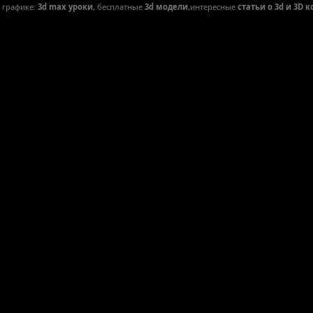
D графике:
3d max уроки
, бесплатные
3d модели
,интересные
статьи о 3d и 3D 