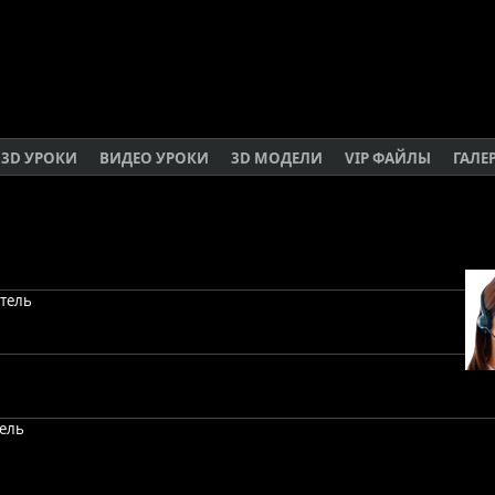
3D УРОКИ
ВИДЕО УРОКИ
3D МОДЕЛИ
VIP ФАЙЛЫ
ГАЛЕ
атель
дель