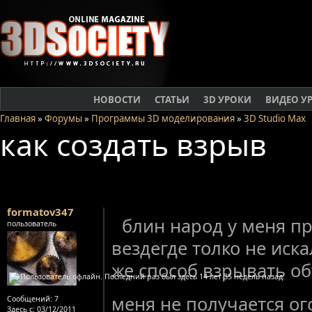
НОВОСТИ
СТАТЬИ
3D УРОКИ
ВИДЕО У
Главная
»
Форумы
»
Программы 3D моделирования
»
3D Studio Max
как создать взрыв
formatov347
блин народ у меня п
пользователь
вездегде толко не иска
же способ взрывать об
меня не получается о
Сообщений:
7
Здесь с:
03/12/2011