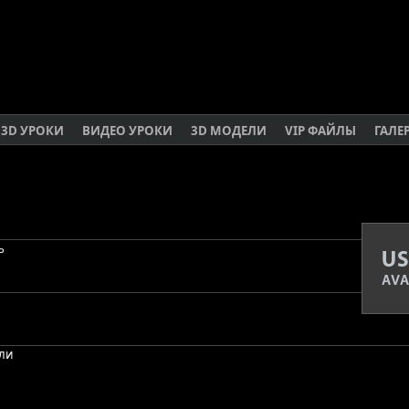
3D УРОКИ
ВИДЕО УРОКИ
3D МОДЕЛИ
VIP ФАЙЛЫ
ГАЛЕ
ь
ели