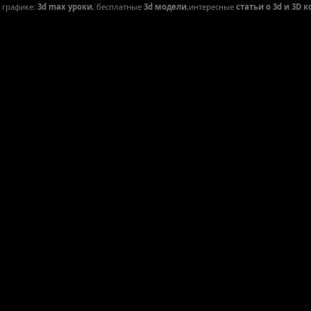
D графике:
3d max уроки
, бесплатные
3d модели
,интересные
статьи о 3d и 3D 