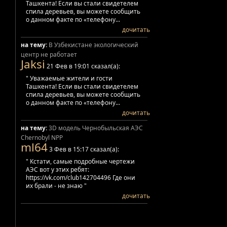
Ташкента! Если вы стали свидетелем
спила деревьев, вы можете сообщить
о данном факте по «телефону...
дочитать
на тему:
В Узбекистане экологический
центр не работает
Jaksi
21 Фев в 19:01 сказал(а):
" Уважаемые жители и гости
Ташкента! Если вы стали свидетелем
спила деревьев, вы можете сообщить
о данном факте по «телефону...
дочитать
на тему:
3D модель Чернобыльская АЭС
Chernobyl NPP
ml64
3 Фев в 15:17 сказал(а):
" Кстати, самые подробные чертежи
АЭС вот у этих ребят:
https://vk.com/club142704496 Где они
их брали - не знаю "
дочитать