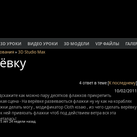
3D УРОКИ
ВИДЕО УРОКИ
3D МОДЕЛИ
VIP ФАЙЛЫ
ГАЛЕ
ования
»
3D Studio Max
ёвку
4 ответ в теме [
К последнему
]
10/02/2011
одскажите как можно пару десятков флажков прикрепить
акая сцена - На верёвке развеваються флажки ну ну как на кораблях
ки делать могу , модификатор Сloth юзаю , из чего сделать верёвку
 к ней привязать флажки чтоб под действием ветра вся эта
еталась!