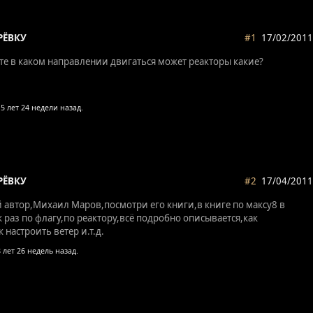
РЁВКУ
#1
17/02/2011
те в каком направлении двигаться может реакторы какие?
РЁВКУ
#2
17/04/2011
й автор,Михаил Маров,посмотри его книги,в книге по максу8 в
к раз по флагу,по реактору,всё подробно описывается,как
 настроить ветер и.т.д.