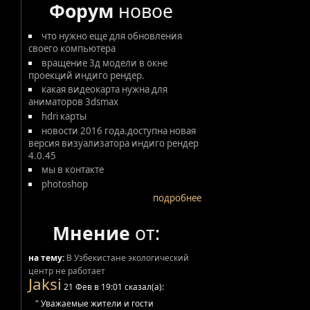
Форум
новое
что нужно еще для обновления
своего компьютера
вращение 3д модели в окне
проекций индиго рендер.
какая видеокарта нужна для
аниматоров 3dsmax
hdri карты
новости 2016 года.доступна новая
версия визуализатора индиго рендер
4.0.45
мы в контакте
photoshop
подробнее
Мнение
от:
на тему:
В Узбекистане экологический
центр не работает
Jaksi
21 Фев в 19:01 сказал(а):
" Уважаемые жители и гости