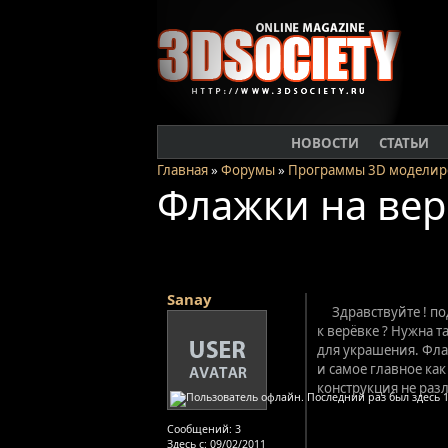
НОВОСТИ
СТАТЬИ
Главная
»
Форумы
»
Программы 3D моделир
Флажки на вер
Sanay
Здравствуйте ! п
к верёвке ? Нужна т
для украшения. Флаж
и самое главное как
конструкция не разл
Сообщений:
3
Здесь с:
09/02/2011