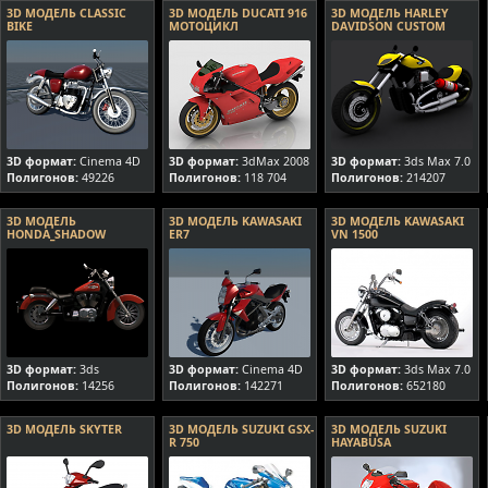
3D МОДЕЛЬ CLASSIC
3D МОДЕЛЬ DUCATI 916
3D МОДЕЛЬ HARLEY
BIKE
МОТОЦИКЛ
DAVIDSON CUSTOM
3D формат:
Cinema 4D
3D формат:
3dMax 2008
3D формат:
3ds Max 7.0
Полигонов:
49226
Полигонов:
118 704
Полигонов:
214207
3D МОДЕЛЬ
3D МОДЕЛЬ KAWASAKI
3D МОДЕЛЬ KAWASAKI
HONDA_SHADOW
ER7
VN 1500
3D формат:
3ds
3D формат:
Cinema 4D
3D формат:
3ds Max 7.0
Полигонов:
14256
Полигонов:
142271
Полигонов:
652180
3D МОДЕЛЬ SKYTER
3D МОДЕЛЬ SUZUKI GSX-
3D МОДЕЛЬ SUZUKI
R 750
HAYABUSA