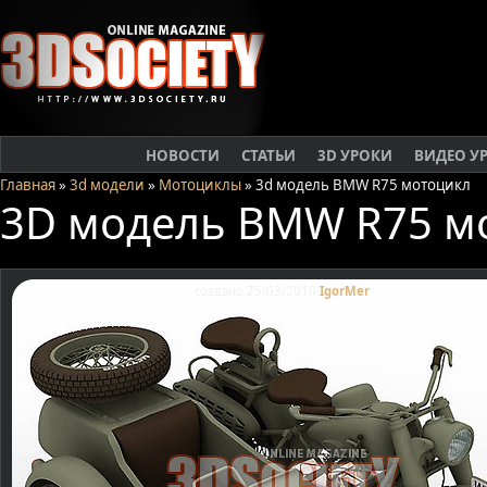
НОВОСТИ
СТАТЬИ
3D УРОКИ
ВИДЕО У
Главная
»
3d модели
»
Мотоциклы
» 3d модель BMW R75 мотоцикл
3D модель BMW R75 м
создано 25/03/2010
IgorMer