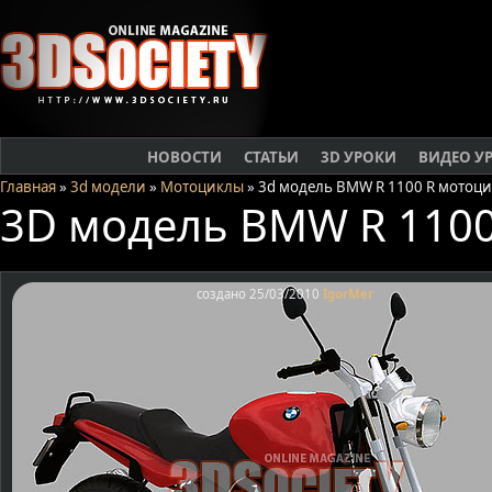
НОВОСТИ
СТАТЬИ
3D УРОКИ
ВИДЕО У
Главная
»
3d модели
»
Мотоциклы
» 3d модель BMW R 1100 R мотоц
3D модель BMW R 1100
создано 25/03/2010
IgorMer