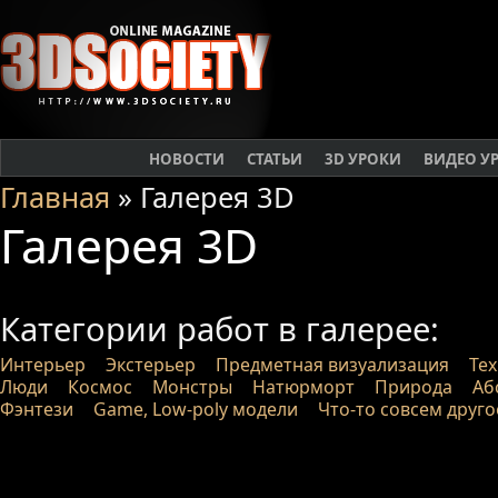
НОВОСТИ
СТАТЬИ
3D УРОКИ
ВИДЕО У
Главная
» Галерея 3D
Галерея 3D
Категории работ в галерее:
Интерьер
Экстерьер
Предметная визуализация
Те
Люди
Космос
Монстры
Натюрморт
Природа
Аб
Фэнтези
Game, Low-poly модели
Что-то совсем друго
Работы проходят модерацию п