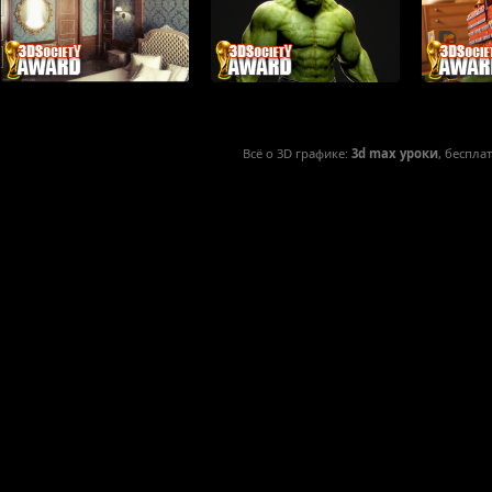
Всё о 3D графике:
3d max уроки
, беспла