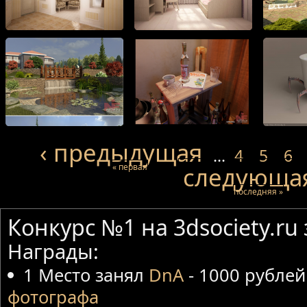
‹ предыдущая
…
4
5
6
« первая
следующая
последняя »
Конкурс №1 на 3dsociety.ru
Награды:
1 Место занял
DnA
- 1000 рублей
фотографа