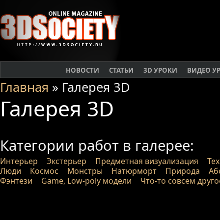
НОВОСТИ
СТАТЬИ
3D УРОКИ
ВИДЕО У
Главная
» Галерея 3D
Галерея 3D
Категории работ в галерее:
Интерьер
Экстерьер
Предметная визуализация
Те
Люди
Космос
Монстры
Натюрморт
Природа
Аб
Фэнтези
Game, Low-poly модели
Что-то совсем друго
Работы проходят модерацию п