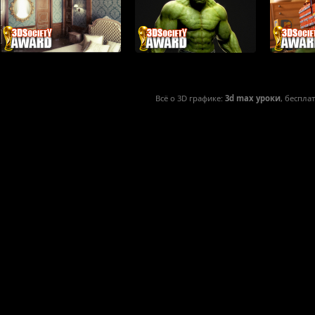
Всё о 3D графике:
3d max уроки
, беспла