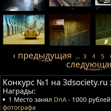
‹ предыдущая
…
3
4
5
« первая
следующая
последняя »
Конкурс №1 на 3dsociety.ru
Награды:
1 Место занял
DnA
- 1000 рублей
фотографа