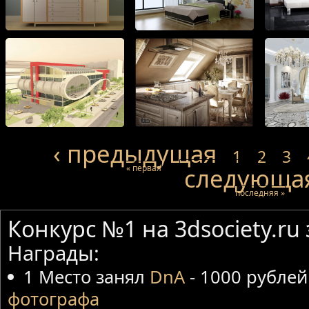
‹ предыдущая
1
2
3
« первая
следующая
последняя »
Конкурс №1 на 3dsociety.ru
Награды:
1 Место занял
DnA
- 1000 рублей
фотографа