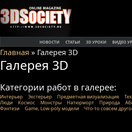
НОВОСТИ
СТАТЬИ
3D УРОКИ
ВИДЕО У
Главная
» Галерея 3D
Галерея 3D
Категории работ в галерее:
Интерьер
Экстерьер
Предметная визуализация
Те
Люди
Космос
Монстры
Натюрморт
Природа
Аб
Фэнтези
Game, Low-poly модели
Что-то совсем друго
Работы проходят модерацию п