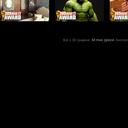
Всё о 3D графике:
3d max уроки
, беспла