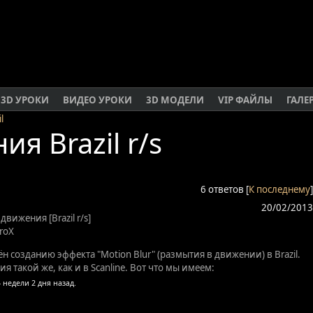
3D УРОКИ
ВИДЕО УРОКИ
3D МОДЕЛИ
VIP ФАЙЛЫ
ГАЛЕ
l
я Brazil r/s
6 ответов [
К последнему
]
20/02/2013
вижения [Brazil r/s]
roX
н созданию эффекта "Motion Blur" (размытия в движении) в Brazil.
я такой же, как и в Scanline. Вот что мы имеем: