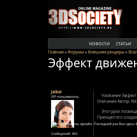
НОВОСТИ
СТАТЬИ
Главная
»
Форумы
»
Внешние рендеры
»
Brazi
Эффект движени
Jaksi
Название Эффект д
VIP пользователь
Описание Автор: Nit
Этот урок посвящё
Принцип его создани
Сообщений:
463