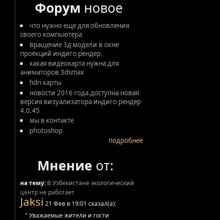
Форум
новое
что нужно еще для обновления
своего компьютера
вращение 3д модели в окне
проекций индиго рендер.
какая видеокарта нужна для
аниматоров 3dsmax
hdri карты
новости 2016 года.доступна новая
версия визуализатора индиго рендер
4.0.45
мы в контакте
photoshop
подробнее
Мнение
от:
на тему:
В Узбекистане экологический
центр не работает
Jaksi
21 Фев в 19:01 сказал(а):
" Уважаемые жители и гости