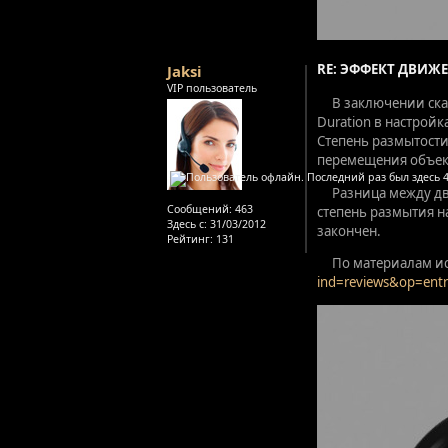
RE: ЭФФЕКТ ДВИЖЕ
Jaksi
VIP пользователь
В заключении скаж
Duration в настрой
Степень размытости
перемещения объект
Разница между дв
Сообщений:
463
степень размытия на
Здесь с:
31/03/2012
закончен.
Рейтинг
: 131
По материалам и
ind=reviews&op=ent