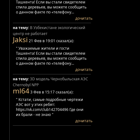
Ташкента! Если вы стали свидетелем
спила деревьев, вы можете сообщить
о данном факте по «телефону...
дочитать
на тему:
В Узбекистане экологический
центр не работает
Jaksi
21 Фев в 19:01 сказал(а):
" Уважаемые жители и гости
Ташкента! Если вы стали свидетелем
спила деревьев, вы можете сообщить
о данном факте по «телефону...
дочитать
на тему:
3D модель Чернобыльская АЭС
Chernobyl NPP
ml64
3 Фев в 15:17 сказал(а):
" Кстати, самые подробные чертежи
АЭС вот у этих ребят:
https://vk.com/club142704496 Где они
их брали - не знаю "
дочитать