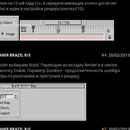
нок на 10-ый кадр (т.к. в середине анимации колесо достигает
и) и идём в настройки рендера (кнопка F10).
НИЯ BRAZIL R/S
#4
20/02/2013
ender выбираем Brazil. Переходим во вкладку Render и в свитке
галочку Enable. Параметр Duration - продолжительность шлейфа.
тры по умолчанию и приступим к рендеру.
НИЯ BRAZIL R/S
#5
20/02/2013