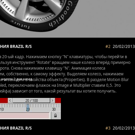
НИЯ BRAZIL R/S
#2
20/02/2013
а 20-ый кадр. Нажимаем кнопку "N" клавиатуры, чтобы перейти в
льзуя инструмент "Rotate" вращаем наше колесо вперёд примерно
борота. Снова нажимаем клавишу "N". Анимация колеса
м, собственно, к самому эффекту. Выделяем колесо, нажимаем
и заходим в свойства объекта (Properties). В разделе Motion Blur
led, переключаем флажок на Image и Multiplier ставим 0,5. Это
йфа) зависит от того, какой результат вы хотите получить.
НИЯ BRAZIL R/S
#3
20/02/2013