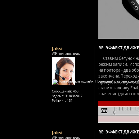
RE: ЭФФЕКТ ДВИЖЕ
Jaksi
VIP пользователь
Ставим бегунок н
режим записи. Испо
на полтора - два о
закончена.Переходи
правую кнопку мыши 
ставим галочку Enab
Сообщений:
463
значение (длина шле
Здесь с:
31/03/2012
Рейтинг
: 131
RE: ЭФФЕКТ ДВИЖЕ
Jaksi
VIP пользователь