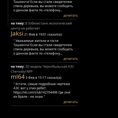
Ташкента! Если вы стали свидетелем
спила деревьев, вы можете сообщить
о данном факте по «телефону...
дочитать
на тему:
В Узбекистане экологический
центр не работает
Jaksi
21 Фев в 19:01 сказал(а):
" Уважаемые жители и гости
Ташкента! Если вы стали свидетелем
спила деревьев, вы можете сообщить
о данном факте по «телефону...
дочитать
на тему:
3D модель Чернобыльская АЭС
Chernobyl NPP
ml64
3 Фев в 15:17 сказал(а):
" Кстати, самые подробные чертежи
АЭС вот у этих ребят:
https://vk.com/club142704496 Где они
их брали - не знаю "
дочитать