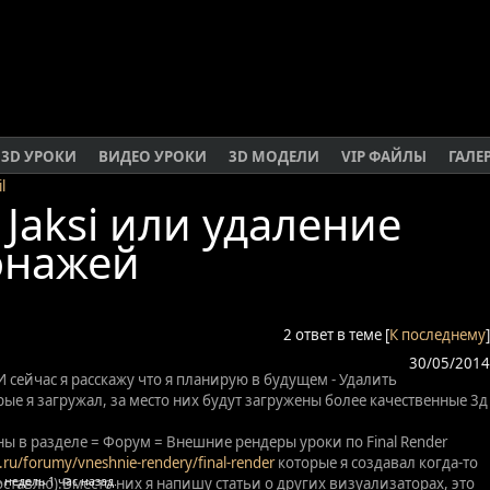
3D УРОКИ
ВИДЕО УРОКИ
3D МОДЕЛИ
VIP ФАЙЛЫ
ГАЛЕ
l
Jaksi или удаление
онажей
2 ответ в теме [
К последнему
]
30/05/2014
 И сейчас я расскажу что я планирую в будущем - Удалить
ые я загружал, за место них будут загружены более качественные 3д
ны в разделе = Форум = Внешние рендеры уроки по Final Render
.ru/forumy/vneshnie-rendery/final-render
которые я создавал когда-то
оставлю).Вместо них я напишу статьи о других визуализаторах, это