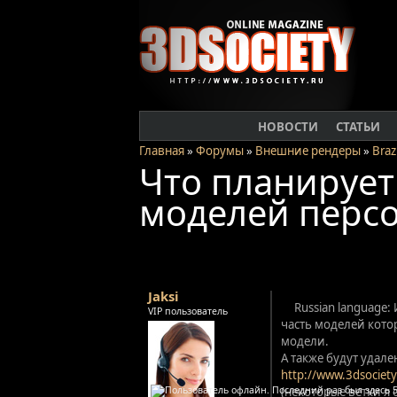
НОВОСТИ
СТАТЬИ
Главная
»
Форумы
»
Внешние рендеры
»
Brazi
Что планирует 
моделей перс
Jaksi
Russian language:
VIP пользователь
часть моделей котор
модели.
А также будут удале
http://www.3dsociety
(некоторые ветки я 