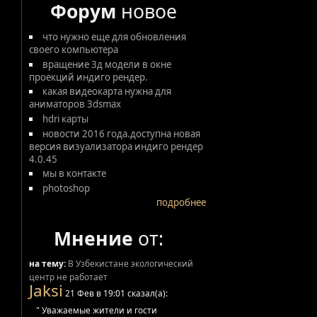
Форум
новое
что нужно еще для обновления
своего компьютера
вращение 3д модели в окне
проекций индиго рендер.
какая видеокарта нужна для
аниматоров 3dsmax
hdri карты
новости 2016 года.доступна новая
версия визуализатора индиго рендер
4.0.45
мы в контакте
photoshop
подробнее
Мнение
от:
на тему:
В Узбекистане экологический
центр не работает
Jaksi
21 Фев в 19:01 сказал(а):
" Уважаемые жители и гости