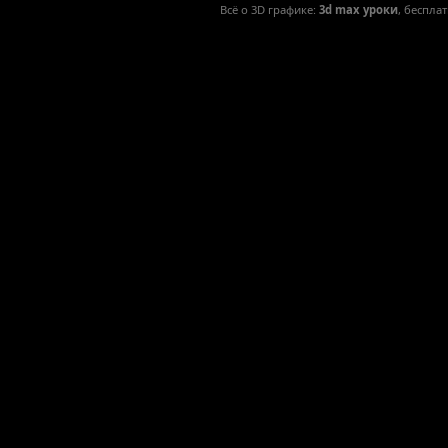
Всё о 3D графике:
3d max уроки
, беспла