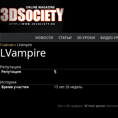
НОВОСТИ
СТАТЬИ
3D УРОКИ
ВИДЕО У
Главная
» LVampire
LVampire
Репутация
5
Репутация
История
Время участия
15 лет 26 недель
Всё о 3D графике:
3d max уроки
, беспла