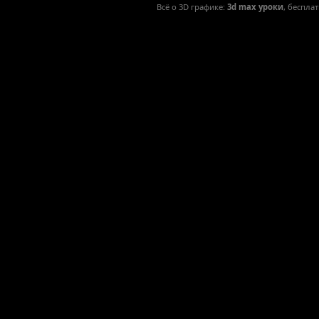
Всё о 3D графике:
3d max уроки
, беспла