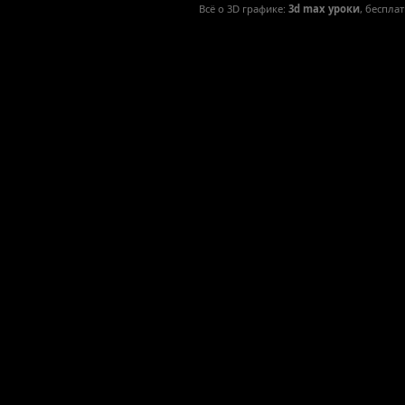
Всё о 3D графике:
3d max уроки
, беспла