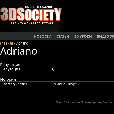
НОВОСТИ
СТАТЬИ
3D УРОКИ
ВИДЕО У
Главная
» Adriano
Adriano
Репутация
0
Репутация
История
Время участия
15 лет 21 неделя
Всё о 3D графике:
3d max уроки
, беспла