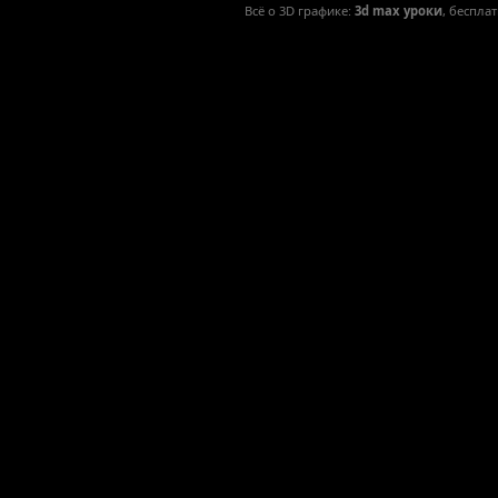
Всё о 3D графике:
3d max уроки
, беспла