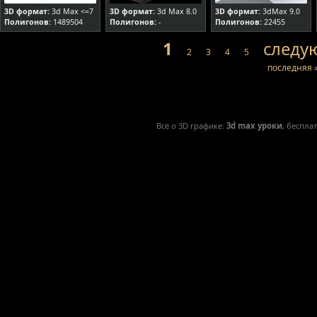
3D формат:
3d Max <=7
3D формат:
3d Max 8.0
3D формат:
3dMax 9.0
Полигонов:
1489504
Полигонов:
-
Полигонов:
22455
1
следу
2
3
4
5
последняя 
Всё о 3D графике:
3d max уроки
, беспла