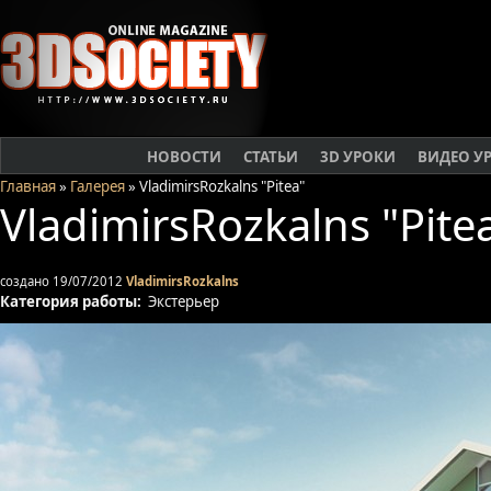
НОВОСТИ
СТАТЬИ
3D УРОКИ
ВИДЕО У
Главная
»
Галерея
» VladimirsRozkalns "Pitea"
VladimirsRozkalns "Pite
создано 19/07/2012
VladimirsRozkalns
Категория работы:
Экстерьер