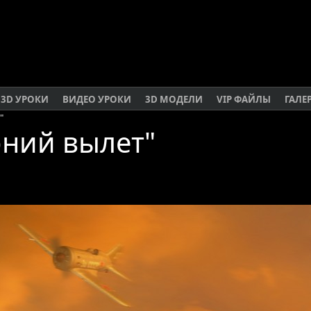
3D УРОКИ
ВИДЕО УРОКИ
3D МОДЕЛИ
VIP ФАЙЛЫ
ГАЛЕ
"
рний вылет"