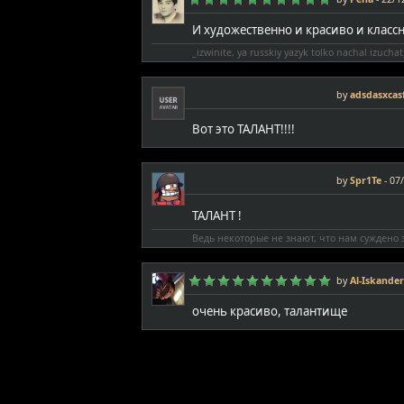
И художественно и красиво и класс
_izwinite, ya russkiy yazyk tolko nachal izuchat
by
adsdasxcas
Вот это ТАЛАНТ!!!!
by
Spr1Te
-
07/
ТАЛАНТ !
Ведь некоторые не знают, что нам суждено з
by
Al-Iskander
очень красиво, талантище