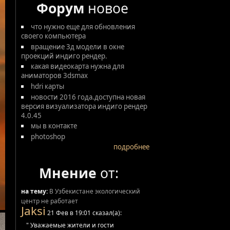
Форум
новое
что нужно еще для обновления
своего компьютера
вращение 3д модели в окне
проекций индиго рендер.
какая видеокарта нужна для
аниматоров 3dsmax
hdri карты
новости 2016 года.доступна новая
версия визуализатора индиго рендер
4.0.45
мы в контакте
photoshop
подробнее
Мнение
от:
на тему:
В Узбекистане экологический
центр не работает
Jaksi
21 Фев в 19:01 сказал(а):
" Уважаемые жители и гости