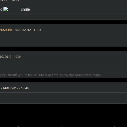
но
_
f1223445
-
31/01/2012 - 11:03
02/2012 - 19:34
десь погибнуть. У тех же, кто знает это, сразу прекращаются ссоры.
-
14/03/2012 - 18:48