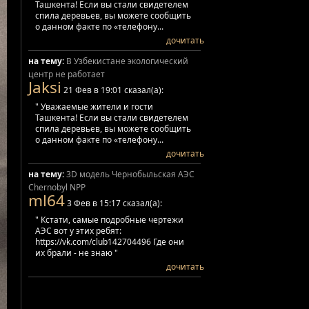
Ташкента! Если вы стали свидетелем
спила деревьев, вы можете сообщить
о данном факте по «телефону...
дочитать
на тему:
В Узбекистане экологический
центр не работает
Jaksi
21 Фев в 19:01 сказал(а):
" Уважаемые жители и гости
Ташкента! Если вы стали свидетелем
спила деревьев, вы можете сообщить
о данном факте по «телефону...
дочитать
на тему:
3D модель Чернобыльская АЭС
Chernobyl NPP
ml64
3 Фев в 15:17 сказал(а):
" Кстати, самые подробные чертежи
АЭС вот у этих ребят:
https://vk.com/club142704496 Где они
их брали - не знаю "
дочитать