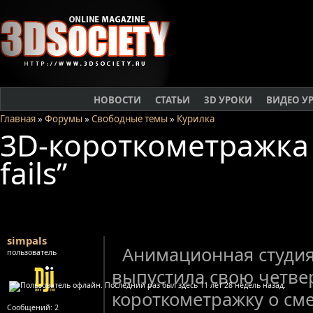
НОВОСТИ
СТАТЬИ
3D УРОКИ
ВИДЕО У
Главная
»
Форумы
»
Свободные темы
»
Курилка
3D-короткометражка “
fails”
simpals
Анимационная студия 
пользователь
выпустила свою четве
короткометражку о см
Сообщений:
2